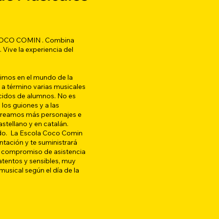
la COCO COMIN . Combina
Vive la experiencia del
imos en el mundo de la
r a término varias musicales
cidos de alumnos. No es
os guiones y a las
, creamos más personajes e
tellano y en catalán.
odo. La Escola Coco Comin
tación y te suministrará
os compromiso de asistencia
atentos y sensibles, muy
musical según el día de la